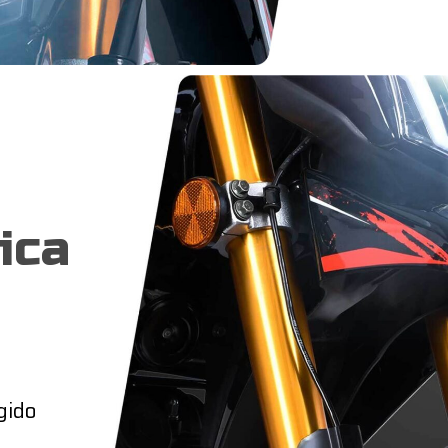
ica
gido
.