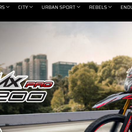
RS
CITY
URBAN SPORT
REBELS
END